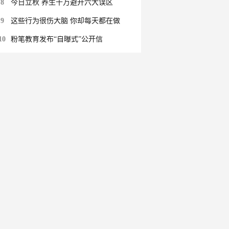
8
今日立秋 养生千万避开六大误区
9
这些行为很伤大脑 你却每天都在做
10
粉笔教育发布“自曝式”公开信