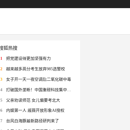
搜狐热搜
1
把党建设得更加坚强有力
2
越来越多高分考生放弃985选警校
3
女子开一天一夜空调后二氧化碳中毒
4
打破国外垄断！中国重磅科技集中上新
5
父亲劝读师范 女儿偏要考北大
6
内娱第一人 戚薇开放形象AI授权
7
台风白海豚最新路径研判来了